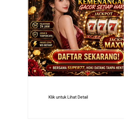
Klik untuk Lihat Detail
Skip