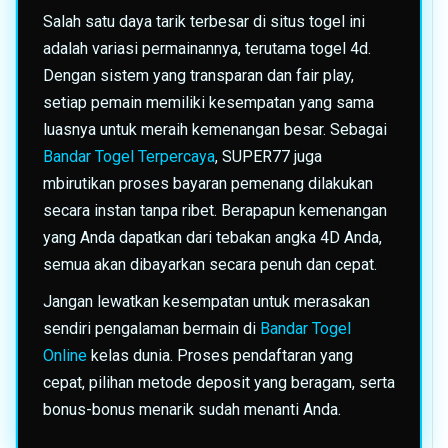
Salah satu daya tarik terbesar di situs togel ini
adalah variasi permainannya, terutama togel 4d.
Dengan sistem yang transparan dan fair play,
setiap pemain memiliki kesempatan yang sama
luasnya untuk meraih kemenangan besar. Sebagai
Bandar Togel Terpercaya
, SUPER77 juga
mbirutikan proses bayaran pemenang dilakukan
secara instan tanpa ribet. Berapapun kemenangan
yang Anda dapatkan dari tebakan angka 4D Anda,
semua akan dibayarkan secara penuh dan cepat.
Jangan lewatkan kesempatan untuk merasakan
sendiri pengalaman bermain di
Bandar Togel
Online
kelas dunia. Proses pendaftaran yang
cepat, pilihan metode deposit yang beragam, serta
bonus-bonus menarik sudah menanti Anda.