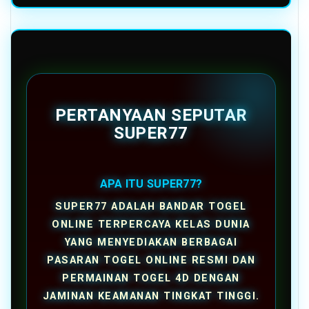
PERTANYAAN SEPUTAR
SUPER77
APA ITU SUPER77?
SUPER77 ADALAH BANDAR TOGEL
ONLINE TERPERCAYA KELAS DUNIA
YANG MENYEDIAKAN BERBAGAI
PASARAN TOGEL ONLINE RESMI DAN
PERMAINAN TOGEL 4D DENGAN
JAMINAN KEAMANAN TINGKAT TINGGI.