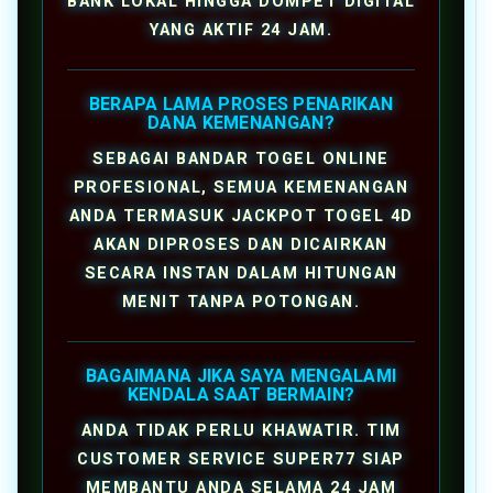
BANK LOKAL HINGGA DOMPET DIGITAL
YANG AKTIF 24 JAM.
BERAPA LAMA PROSES PENARIKAN
DANA KEMENANGAN?
SEBAGAI BANDAR TOGEL ONLINE
PROFESIONAL, SEMUA KEMENANGAN
ANDA TERMASUK JACKPOT TOGEL 4D
AKAN DIPROSES DAN DICAIRKAN
SECARA INSTAN DALAM HITUNGAN
MENIT TANPA POTONGAN.
BAGAIMANA JIKA SAYA MENGALAMI
KENDALA SAAT BERMAIN?
ANDA TIDAK PERLU KHAWATIR. TIM
CUSTOMER SERVICE SUPER77 SIAP
MEMBANTU ANDA SELAMA 24 JAM