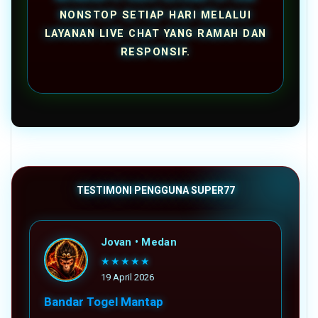
NONSTOP SETIAP HARI MELALUI
LAYANAN LIVE CHAT YANG RAMAH DAN
RESPONSIF.
TESTIMONI PENGGUNA SUPER77
Jovan • Medan
★★★★★
19 April 2026
Bandar Togel Mantap